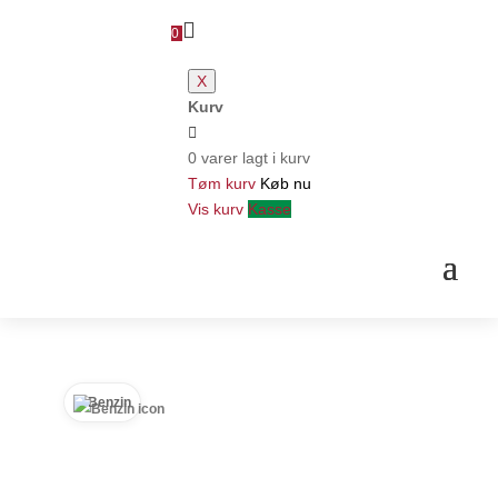

0
X
Kurv

0 varer lagt i kurv
Tøm kurv
Køb nu
Vis kurv
Kasse
Benzin