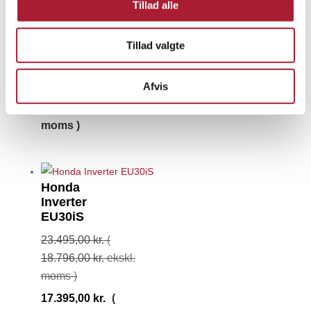
Tillad alle
15.495,00
kr.
(
12.396,00
kr.
ekskl.
Tillad valgte
moms )
10.895,00
kr.
(
Afvis
8.716,00
kr.
ekskl.
moms )
Honda
Inverter
EU30iS
23.495,00
kr.
(
18.796,00
kr.
ekskl.
moms )
17.395,00
kr.
(