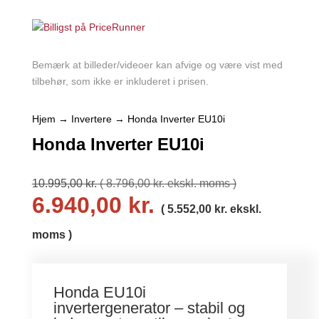
Bemærk at billeder/videoer kan afvige og være vist med
tilbehør, som ikke er inkluderet i prisen.
Hjem
→
Invertere
→ Honda Inverter EU10i
Honda Inverter EU10i
10.995,00
kr.
(
8.796,00
kr.
ekskl. moms )
6.940,00
kr.
(
5.552,00
kr.
ekskl.
moms )
Honda EU10i
invertergenerator – stabil og