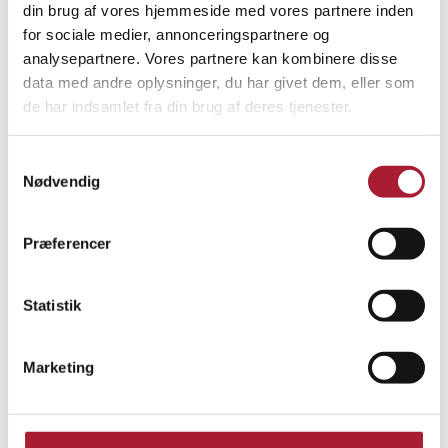
mere power? To EU10i-enheder kan parallelkobles for at
din brug af vores hjemmeside med vores partnere inden
fordoble effekten – ideelt for større behov. Med Honda
for sociale medier, annonceringspartnere og
EU10i får du pålidelighed, lav vægt og imponerende
analysepartnere. Vores partnere kan kombinere disse
ydelse i én kompakt pakke – perfekt til både fritid og
data med andre oplysninger, du har givet dem, eller som
arbejde.
de har indsamlet fra din brug af deres tjenester.
Specifikationer
Samtykkevalg
Nødvendig
Download
Præferencer
Statistik
Du kunne også være interesseret i…
Marketing
Benzin
Benzin
Tilbud!
Tilbud!
Honda
Inverter
EU22i