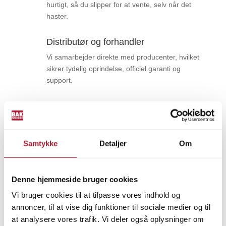
hurtigt, så du slipper for at vente, selv når det
haster.
Distributør og forhandler
Vi samarbejder direkte med producenter, hvilket
sikrer tydelig oprindelse, officiel garanti og
support.
Beskrivelse af produktet
Samtykke
Detaljer
Om
EU10i leverer op til 1,0 kVA ren og stabil 230 V AC-
strøm, perfekt til sensitiv elektronik som computere og
ladere. Den har også 12 V DC (8,0 A) til ladning af
Denne hjemmeside bruger cookies
batterier. Generatoren drives af en pålidelig 2,1 hk
Vi bruger cookies til at tilpasse vores indhold og
Honda GXH 50 benzinmotor, og har inverterteknologi og
annoncer, til at vise dig funktioner til sociale medier og til
automatisk tomgang, som reducerer både
at analysere vores trafik. Vi deler også oplysninger om
brændstofforbrug og støjniveau (kun 87 dB). Ønsker du