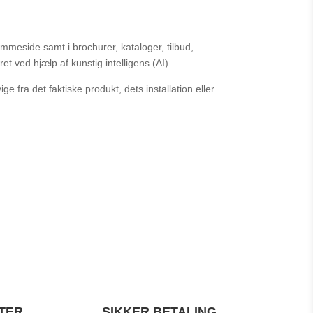
mmeside samt i brochurer, kataloger, tilbud,
t ved hjælp af kunstig intelligens (AI).
 fra det faktiske produkt, dets installation eller
.
TER
SIKKER BETALING