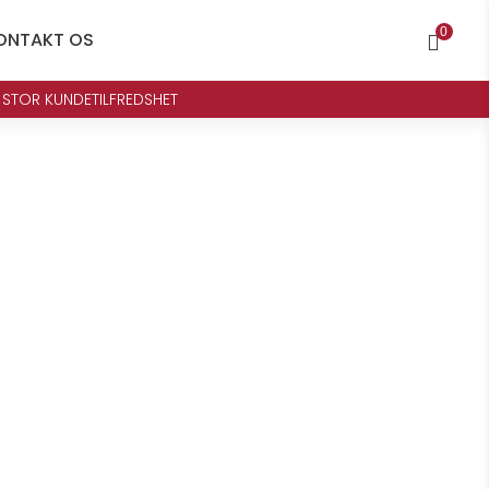
0
ONTAKT OS

 STOR KUNDETILFREDSHET