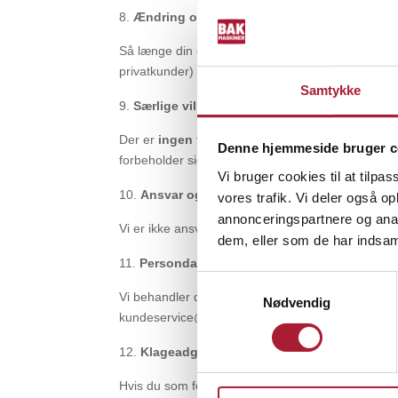
Ændring og annullering af ordre
Så længe din ordre ikke er afsendt, kan den ændres
privatkunder) eller til en evt. returaftale for erhve
Samtykke
Særlige vilkår for erhvervskunder
Der er
ingen fortrydelsesret
for erhvervskunder.
Denne hjemmeside bruger c
forbeholder sig ejendomsret til leverede varer in
Vi bruger cookies til at tilpas
Ansvar og force majeure
vores trafik. Vi deler også 
annonceringspartnere og anal
Vi er ikke ansvarlige for indirekte tab, driftstab e
dem, eller som de har indsaml
Persondata og privatliv
Samtykkevalg
Vi behandler dine personoplysninger i overensste
Nødvendig
kundeservice@bakmaskiner.dk for spørgsmål.
Klageadgang
Hvis du som forbruger vil klage over dit køb, skal