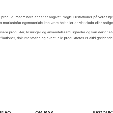
produkt, medmindre andet er angivet. Nogle illustrationer på vores hje
markedsføringsmateriale kan være helt eller delvist skabt eller redigere
lisere produkter, løsninger og anvendelsesmuligheder og kan derfor afvige
fikationer, dokumentation og eventuelle produktfotos er altid gældende
INFO
OM BAK
PRODUK