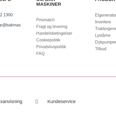
MASKINER
2 1300
Elgenerato
Prismatch
Invertere
ice@bakmas
Fragt og levering
Traktorgene
Handelsbetingelser
Lystårne
Cookiepolitik
Dykpumpe
Privatslivspolitik
Tilbud
FAQ
sanvisning

Kundeservice