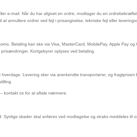
eller e-mail. Når du har afgivet en ordre, modtager du en ordrebekræft
 at annullere ordrer ved fejl i prisangivelse, tekniske fejl eller leverings
l. moms. Betaling kan ske via Visa, MasterCard, MobilePay, Apple Pay o
og prisændringer. Kortgebyrer oplyses ved betaling.
 hverdage. Levering sker via anerkendte transportører, og fragtprisen 
illing.
– kontakt os for at aftale nærmere.
d. Synlige skader skal anføres ved modtagelse og straks meddeles til os.