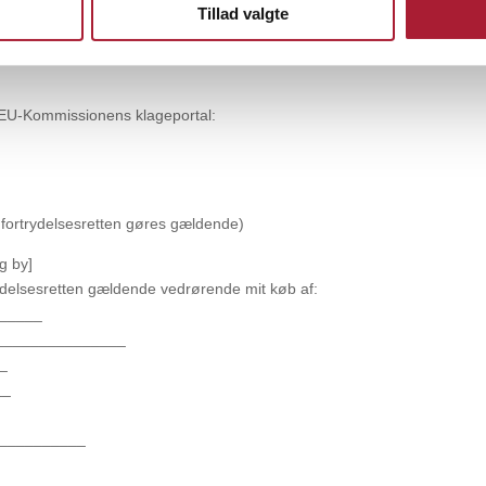
Tillad valgte
e EU-Kommissionens klageportal:
 fortrydelsesretten gøres gældende)
g by]
ydelsesretten gældende vedrørende mit køb af:
______
: _______________
_
__
___________