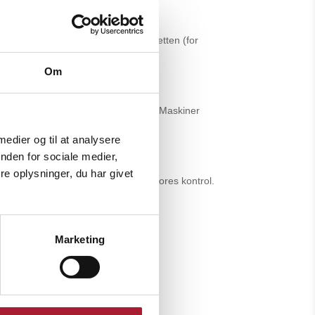
 afsendt, henvises til fortrydelsesretten (for
Om
ved reparation eller ombytning. BAK Maskiner
påhviler køber.
 medier og til at analysere
nden for sociale medier,
e oplysninger, du har givet
force majeure eller forhold uden for vores kontrol.
 og berigtigelse. Kontakt os på
Marketing
løsning, kan du indgive klage til: