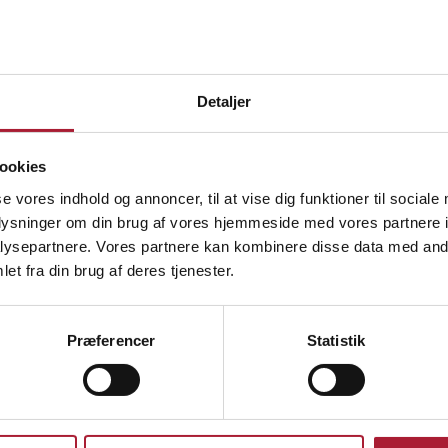
 eller annulleres ved at kontakte kundeservice hurtigst muligt. Er varen
rvskunder.
Detaljer
 Risikoen overgår ved levering. Reklamationsperioden forlænges ikke 
ookies
dtil fuld betaling er modtaget. Alle omkostninger ved håndhævelse heraf 
se vores indhold og annoncer, til at vise dig funktioner til sociale
oplysninger om din brug af vores hjemmeside med vores partnere i
ysepartnere. Vores partnere kan kombinere disse data med andr
ller følgeskader. Vi påtager os intet ansvar for forsinkelser som følge af 
et fra din brug af deres tjenester.
mmelse med gældende databeskyttelseslovgivning. Du har ret til indsigt
Præferencer
Statistik
 du kontakte os på kundeservice@bakmaskiner.dk. Hvis vi ikke finder en 