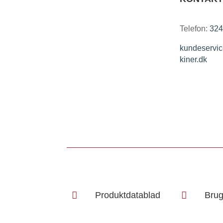
Telefon:
324
kundeserv
kiner.dk

Produktdatablad

Brug