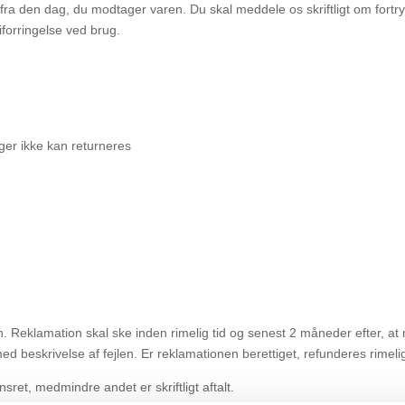
fra den dag, du modtager varen. Du skal meddele os skriftligt om fort
iforringelse ved brug.
er ikke kan returneres
. Reklamation skal ske inden rimelig tid og senest 2 måneder efter, a
beskrivelse af fejlen. Er reklamationen berettiget, refunderes rimeli
et, medmindre andet er skriftligt aftalt.