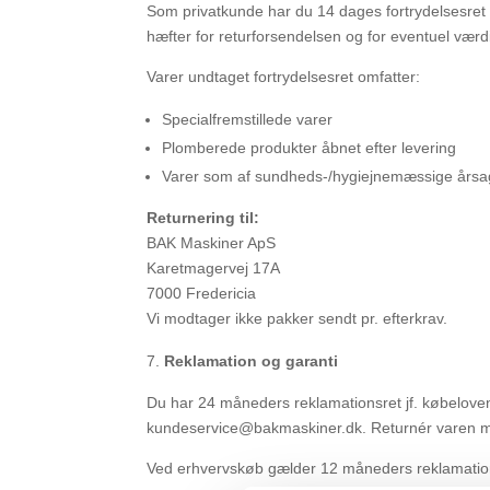
Som privatkunde har du 14 dages fortrydelsesret 
hæfter for returforsendelsen og for eventuel værd
Varer undtaget fortrydelsesret omfatter:
Specialfremstillede varer
Plomberede produkter åbnet efter levering
Varer som af sundheds-/hygiejnemæssige årsag
Returnering til:
BAK Maskiner ApS
Karetmagervej 17A
7000 Fredericia
Vi modtager ikke pakker sendt pr. efterkrav.
Reklamation og garanti
Du har 24 måneders reklamationsret jf. købeloven
kundeservice@bakmaskiner.dk. Returnér varen med 
Ved erhvervskøb gælder 12 måneders reklamationsr