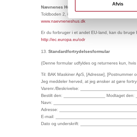
Afvis
Nævnenes Hus
Toldboden 2, 8800 Viborg
www.naevneneshus.dk
Er du forbruger i et andet EU-land, kan du brug
http://ec.europa.eu/odr
Standardfortrydelsesformular
(Denne formular udfyldes og returneres kun, hvis
Til: BAK Maskiner ApS, [Adresse], [Postnummer o
Jeg meddeler herved, at jeg ønsker at gøre fortr
Varenr./Beskrivelse: ______________________
Bestilt den: _________________ Modtaget den
Navn: __________________________________
Adresse: _______________________________
E-mail: _________________________________
Dato og underskrift: ______________________