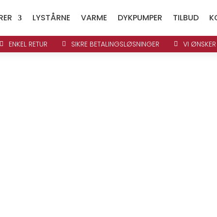
RER
LYSTÅRNE
VARME
DYKPUMPER
TILBUD
K
ENKEL RETUR
SIKRE BETALINGSLØSNINGER
VI ØNSKER


