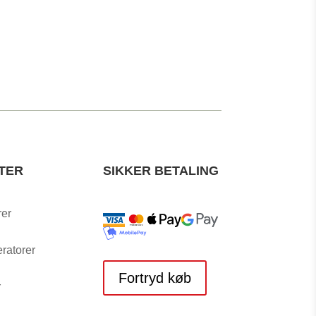
TER
SIKKER BETALING
rer
ratorer
Fortryd køb
r