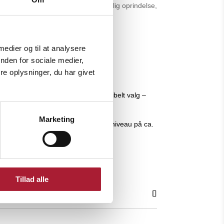
med producenter, hvilket sikrer tydelig oprindelse,
rt.
 medier og til at analysere
nden for sociale medier,
e oplysninger, du har givet
ng. Dette gør den til et meget fleksibelt valg –
Marketing
en tåler intensiv brug. Med et støjniveau på ca.
valitet og driftssikkerhed.
Tillad alle