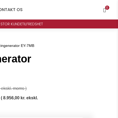
0
ONTAKT OS

 STOR KUNDETILFREDSHET
ingenerator EY-7MB
erator
ekskl. moms )
(
8.956,00
kr.
ekskl.