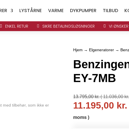
RER
LYSTÅRNE
VARME
DYKPUMPER
TILBUD
K
ENKEL RETUR
SIKRE BETALINGSLØSNINGER
VI ØNSKER



Hjem
→
Elgeneratorer
→ Benz
Benzingen
EY-7MB
13.795,00
kr.
(
11.036,00
kr.
11.195,00
kr.
t med tilbehør, som ikke er
moms )