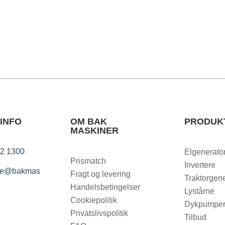
INFO
OM BAK
PRODUK
MASKINER
2 1300
Elgenerato
Prismatch
Invertere
ice@bakmas
Fragt og levering
Traktorgene
Handelsbetingelser
Lystårne
Cookiepolitik
Dykpumpe
Privatslivspolitik
Tilbud