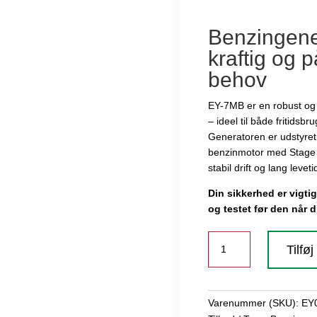
Benzingene
kraftig og på
behov
EY-7MB er en robust og e
– ideel til både fritids
Generatoren er udstyret
benzinmotor med Stage 
stabil drift og lang leveti
Din sikkerhed er vigtig
og testet før den når d
Benzingenerator
Tilføj
EY-
7MB
antal
Varenummer (SKU):
EY