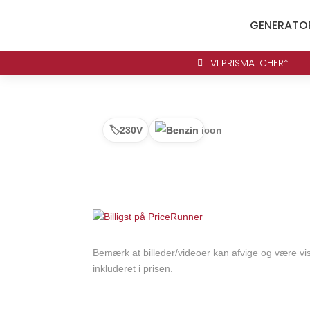
GENERATO
VI PRISMATCHER*

🏷️
230V
Benzin
Bemærk at billeder/videoer kan afvige og være vis
inkluderet i prisen.