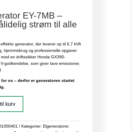
rator EY-7MB –
lidelig strøm til alle
ffektiv generator, der leverer op til 6,7 kVA
brug, hjemmebrug og professionelle opgaver.
 med en driftssikker Honda GX390-
V-godkendelse, som giver lave emissioner,
d.
 for os – derfor er generatoren startet
ig.
 til kurv
01000401
Kategorier:
Elgeneratorer
,