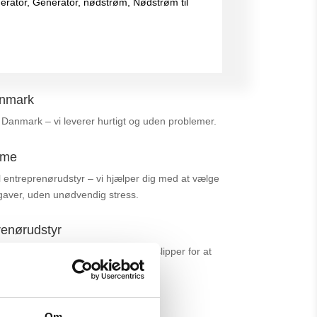
erator
,
Generator
,
nødstrøm
,
Nødstrøm til
anmark
e Danmark – vi leverer hurtigt og uden problemer.
ime
l entreprenørudstyr – vi hjælper dig med at vælge
opgaver, uden unødvendig stress.
renørudstyr
r sædvanligvis meget hurtigt, så du slipper for at
er.
andler
Om