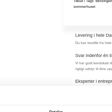
Tilbud
Tags:
Benzingen
sommerhuset
Levering i hele D
Du kan bestille fra hel
Svar indenfor én t
Vi har godt kendskab ti
rigtigt udstyr til dine 
Eksperter i entrep
Vi er hurtige – vi svare
vente, selv når det hast
Distributør og forh
Detaljer