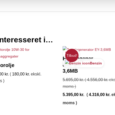
nteresseret i…
🏷️
230V
Tilbud!
Benzingener
Benzin
ator EY-
orolje
3,6MB
,00
kr.
(
180,00
kr.
ekskl.
5.695,00
kr.
(
4.556,00
kr.
eks
s )
moms )
5.395,00
kr.
(
4.316,00
kr.
ek
moms )