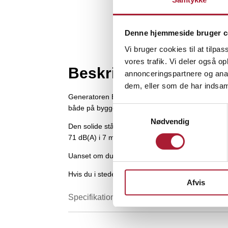
Denne hjemmeside bruger c
Vi bruger cookies til at tilpas
vores trafik. Vi deler også 
Beskrivelse af produk
annonceringspartnere og anal
dem, eller som de har indsaml
Generatoren EY-7MB har en tankkapacitet på hele 15
både på byggepladsen, i sommerhuset eller ved 
Samtykkevalg
Nødvendig
Den solide stålramme med grå og grøn epoxy-lak s
71 dB(A) i 7 meters afstand er det et effektivt, me
Uanset om du har brug for strøm i nødsituationer, t
Hvis du i stedet er på udkig efter
en større genera
Afvis
Specifikationer