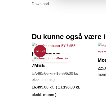
Download
Du kunne også være i
🏷️
230V
Tilbud!
Benzingener
Benzin
ator EY-
Mot
7MBE
225
17.495,00
kr.
(
13.996,00
kr.
mom
ekskl. moms )
16.495,00
kr.
(
13.196,00
kr.
ekskl. moms )