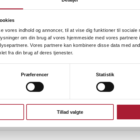
Vi samarbejder direkte 
officiel garanti og suppo
ookies
se vores indhold og annoncer, til at vise dig funktioner til sociale
oplysninger om din brug af vores hjemmeside med vores partnere i
tet
ysepartnere. Vores partnere kan kombinere disse data med andr
et fra din brug af deres tjenester.
 liter og kan levere op til 6 timers kontinuerlig drift ved 75 % belastni
arrangementer.
Præferencer
Statistik
amt vibrationsdæmpere giver ekstra beskyttelse og sikrer, at generator
n samtidig brugervenligt valg.
il arbejde eller fritid, er EY-7MB en generator, der kombinerer styrke, k
tor
, kan du se vores
utvalg her.
Tillad valgte