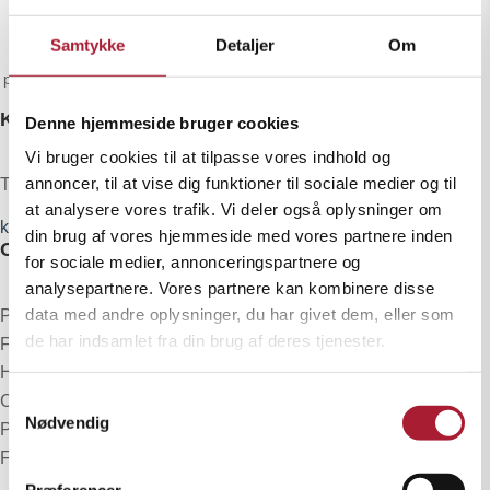
Ingen resultater fundet
Samtykke
Detaljer
Om
Siden du anmodede om kunne ikke findes. Prøv at
præciser din søgning, eller brug navigationen ovenfor til
at lokalisere indlægget.
KONTAKTINFO
Denne hjemmeside bruger cookies
Vi bruger cookies til at tilpasse vores indhold og
annoncer, til at vise dig funktioner til sociale medier og til
Telefon:
3242 1300
at analysere vores trafik. Vi deler også oplysninger om
kundeservice@bakmaskiner.dk
din brug af vores hjemmeside med vores partnere inden
OM BAK MASKINER
for sociale medier, annonceringspartnere og
analysepartnere. Vores partnere kan kombinere disse
data med andre oplysninger, du har givet dem, eller som
Prismatch
de har indsamlet fra din brug af deres tjenester.
Fragt og levering
Handelsbetingelser
Samtykkevalg
Cookiepolitik
Nødvendig
Privatslivspolitik
FAQ
Præferencer