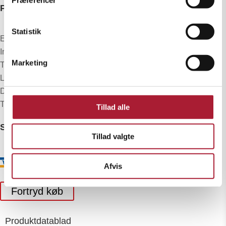
PRODUKTER
Statistik
Elgeneratorer
Invertere
Marketing
Traktorgeneratorer
Lystårne
Dykpumper
Tilbud
Tillad alle
SIKKER BETALING
Tillad valgte
Afvis
Fortryd køb
Produktdatablad