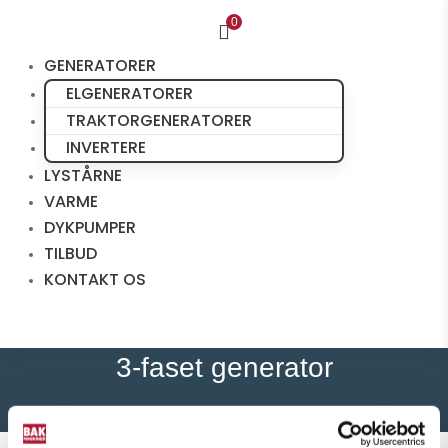
0

GENERATORER
ELGENERATORER
TRAKTORGENERATORER
INVERTERE
LYSTÅRNE
VARME
DYKPUMPER
TILBUD
KONTAKT OS
3-faset generator
Hjem
/ Varer tagged “3-faset generator”