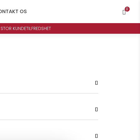
0
ONTAKT OS

 STOR KUNDETILFREDSHET