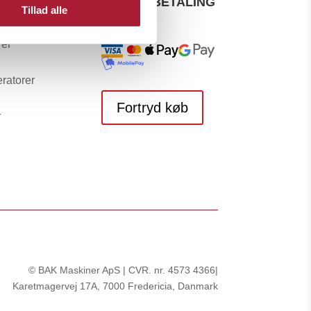
TER
SIKKER BETALING
Tillad alle
rer
ratorer
Fortryd køb
r
© BAK Maskiner ApS | CVR. nr.
4573 4366
|
Karetmagervej 17A, 7000 Fredericia, Danmark