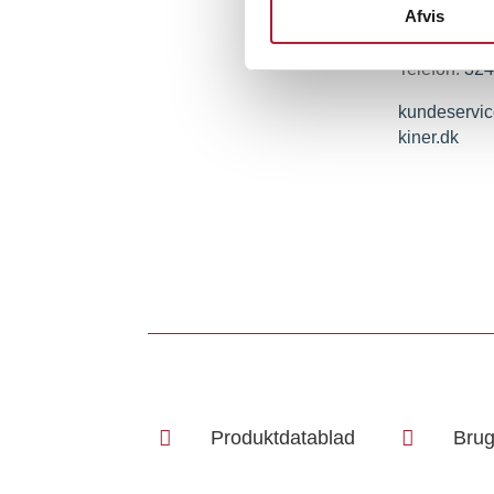
KONTAKT
Afvis
Telefon:
324
kundeserv
kiner.dk

Produktdatablad

Brug