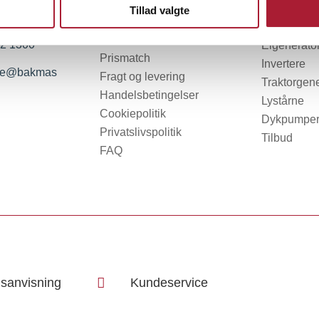
INFO
OM BAK
PRODUK
Tillad valgte
MASKINER
2 1300
Elgenerato
Prismatch
Invertere
ice@bakmas
Fragt og levering
Traktorgene
Handelsbetingelser
Lystårne
Cookiepolitik
Dykpumpe
Privatslivspolitik
Tilbud
FAQ
sanvisning

Kundeservice