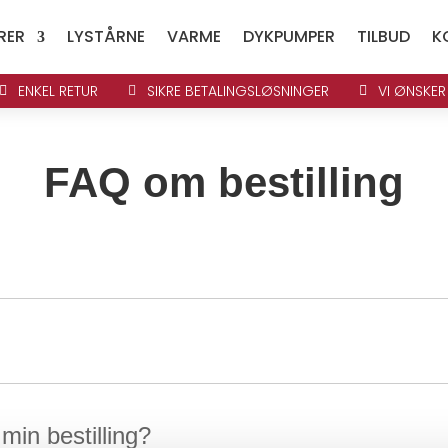
RER
LYSTÅRNE
VARME
DYKPUMPER
TILBUD
K
ENKEL RETUR
SIKRE BETALINGSLØSNINGER
VI ØNSKER



FAQ om bestilling
min bestilling?