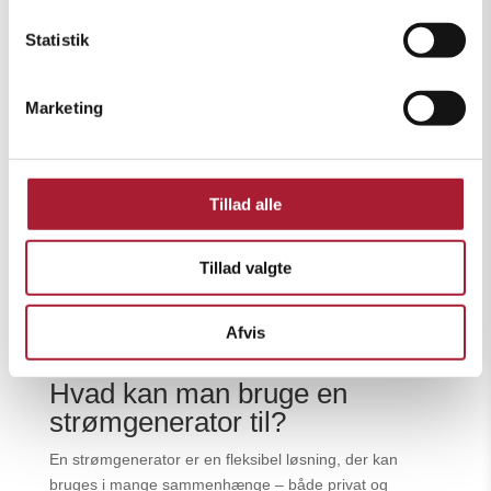
langvarig drift af din generator.
Statistik
Anvendelsesområder for
strømgeneratorer
Marketing
En generator kan bruges både som supplement til det
eksisterende elnet, som nødstrømsløsning eller som en
mobil strømkilde. Mindre, bærbare modeller er
Tillad alle
populære, hvor der ikke er adgang til offentlig strøm –
for eksempel til camping, sommerhus eller for at drive
værktøj på farten. Større, mobile generatorer anvendes
Tillad valgte
ofte som midlertidig strømforsyning på byggepladser,
ved arrangementer eller andre steder, hvor det faste
Afvis
elnet ikke rækker.
Hvad kan man bruge en
strømgenerator til?
En strømgenerator er en fleksibel løsning, der kan
bruges i mange sammenhænge – både privat og