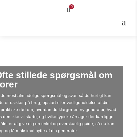
0

fte stillede spørgsmål om
orer
 de mest almindelige spørgsmål og svar, så du hurtigt kan
du er usikker på brug, opstart eller vedligeholdelse af din
 praktiske råd om, hvordan du klargør en ny generator, hvad
s den ikke vil starte, og hvilke typiske årsager der kan ligge
let er at give dig en enkel og overskuelig guide, så du kan
g og få maksimal nytte af din generator.