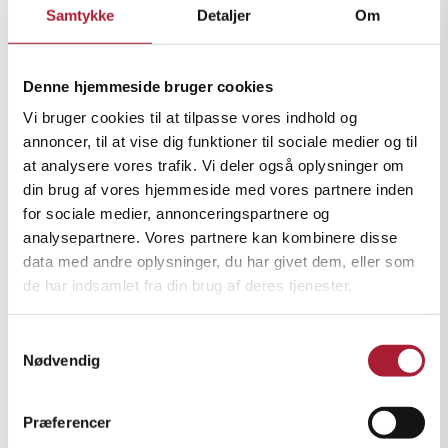
Vedligeholdelse og drift
Samtykke
Detaljer
Om
Følg altid brugsanvisningen og producentens
serviceintervaller. Kontroller jævnligt olie- og
Denne hjemmeside bruger cookies
væskeniveauer, og lad generatoren køle ned, før du
Vi bruger cookies til at tilpasse vores indhold og
fylder brændstof på. For at undgå kondens i tanken bør
du fylde tanken op efter brug.
annoncer, til at vise dig funktioner til sociale medier og til
at analysere vores trafik. Vi deler også oplysninger om
Placering og opbevaring
din brug af vores hjemmeside med vores partnere inden
Placer generatoren på et stabilt, plant underlag væk fra
for sociale medier, annonceringspartnere og
brændbart materiale. Opbevar den tørt, og sørg for, at
analysepartnere. Vores partnere kan kombinere disse
det brændstof du bruger, er egnet til opbevaring.
data med andre oplysninger, du har givet dem, eller som
de har indsamlet fra din brug af deres tjenester.
Tilkobling til hus
Hvis generatoren skal kobles til husets elnet, skal det
Samtykkevalg
ske via en overføringsafbryder. Dette kræver en
Nødvendig
autoriseret elektriker for at sikre korrekt tilkobling og
undgå tilbagestrømning til det offentlige elnet.
Præferencer
Ved at følge disse råd får du en sikker, effektiv og