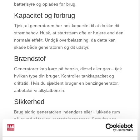
batterisyre og oplades før brug.
Kapacitet og forbrug
Tjek, at generatoren har nok kapacitet til at dække dit
strømbehov. Husk, at startstrøm ofte er højere end den
normale effekt. Undgå overbelastning, da dette kan
skade både generatoren og dit udstyr.
Brændstof
Generatorer kan køre på benzin, diesel eller gas – tjek
hvilken type din bruger. Kontroller tankkapacitet og
driftstid. Hvis du sjældent bruger en benzingenerator,
anbefaler vi alkylatbenzin.
Sikkerhed
Brug aldrig generatoren indendørs eller i lukkede rum
på grund af farlige udstødningsgasser. Sørg for god
ventilation, korrekt jordforbindelse og brug altid
godkendte kabler.